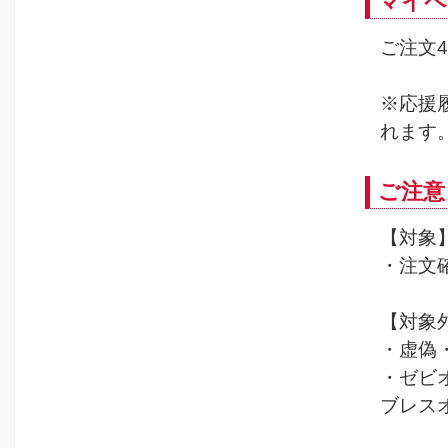
マイペ
ご注文4
※応援
れます
ご注意
【対象
・注文
【対象
・虚偽
・ゼビ
ブレス