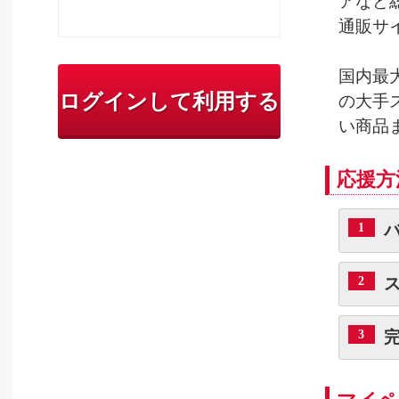
アなど
通販サ
国内最
ログインして利用する
の大手
い商品
応援方
1
2
3