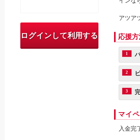
インな
アツア
ログインして利用する
応援方
1
2
3
マイペ
入金完