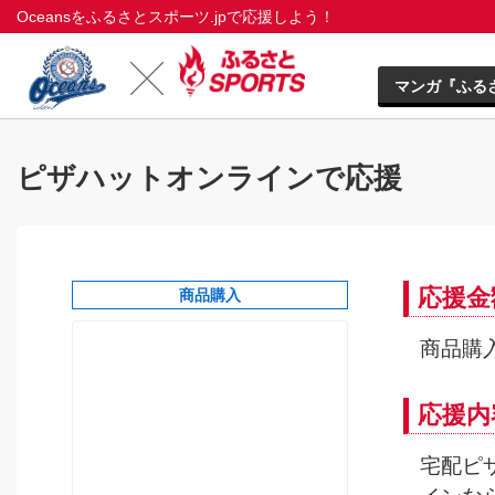
Oceansをふるさとスポーツ.jpで応援しよう！
マンガ『ふる
ピザハットオンラインで応援
応援金
商品購入
商品購入
応援内
宅配ピ