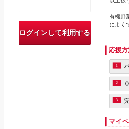
以上扱
有機野
によく
ログインして利用する
応援方
1
2
3
マイペ