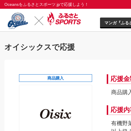
Oceansをふるさとスポーツ.jpで応援しよう！
マンガ『ふる
オイシックスで応援
応援金
商品購入
商品購入
応援内
有機野