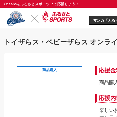
Oceansをふるさとスポーツ.jpで応援しよう！
マンガ『ふる
トイザらス・ベビーザらス オンラ
応援金
商品購入
商品購入
応援内
楽しい